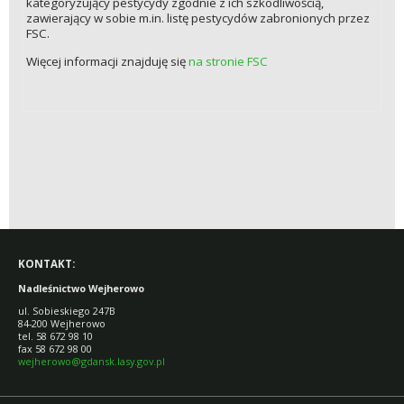
kategoryzujący pestycydy zgodnie z ich szkodliwością,
zawierający w sobie m.in. listę pestycydów zabronionych przez
FSC.
Więcej informacji znajduję się
na stronie FSC
KONTAKT:
Nadleśnictwo Wejherowo
ul. Sobieskiego 247B
84-200 Wejherowo
tel. 58 672 98 10
fax 58 672 98 00
wejherowo@gdansk.lasy.gov.pl