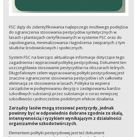
FSC dąży do zidentyfikowania najlepszego możliwego podejścia
do ograniczenia stosowania pestycydów syntetycznych w
lasach i plantacjach certyfikowanych w systemie FSC oraz do
zapobiegania, minimalizowania i łagodzenia związanych z tym
skutków środowiskowych i społecznych.
System FSC na bierząco aktualizuje informacje dotyczące tego
zagadnienia i wypracował politykę pestycydową. Dokument ten
uszczegóławia stosowanie pestycydów na obszarach leśnych.
Długofalowym celem wypracowanej polityki pestycydowej jest
znaczne ograniczenie stosowania pestycydów i ich całkowita
eliminacja ze stosowania w lasach. Polityka ta wspiera
zarządców w podejmowaniu decyzji o zastępowaniu bardzo
szkodliwych substancji przez substancje o coraz mniejszej
szkodliwości i jednocześnie podobnym efekcie działania.
Zarządcy lasów mogą stosować pestycydy, jednak
powinny być w odpowiednio dobrane zgodnie ze skalą,
intensywnością i ryzykiem wynikającym z działalności
organizamów szkodotwórczych.
Elementem polityki pestycydowej jest też dokument