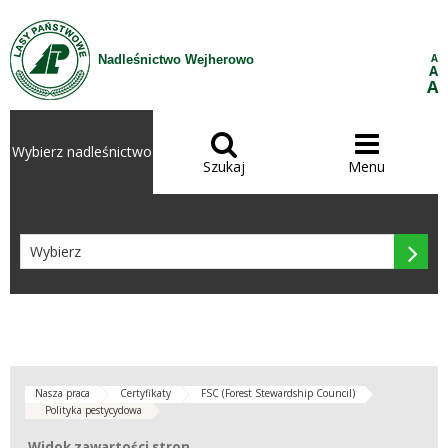
Przejdź do treści
A
Nadleśnictwo Wejherowo
A
A


Wybierz nadleśnictwo
Szukaj
Menu

Nasza praca
Certyfikaty
FSC (Forest Stewardship Council)
Polityka pestycydowa
Widok zawartości stron
Widok zawartości stron