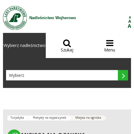
Przejdź do treści
A
Nadleśnictwo Wejherowo
A
A


Wybierz nadleśnictwo
Szukaj
Menu

Turystyka
Pomysły na wypoczynek
Miejsca na ogniska